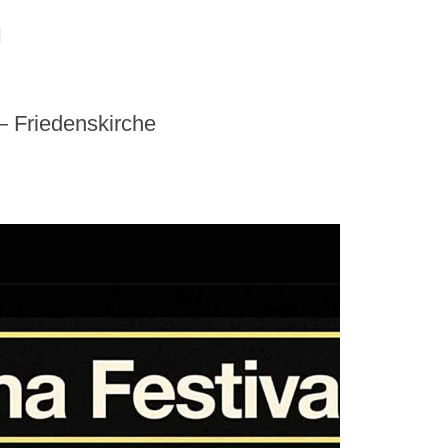
N
riedenskirche