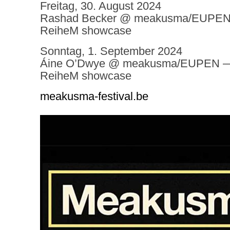
Freitag, 30. August 2024
Rashad Becker
@ meakusma/EUPE
ReiheM showcase
Sonntag, 1. September 2024
Áine O’Dwye
@ meakusma/EUPEN — F
ReiheM showcase
meakusma-festival.be