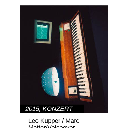
2015
,
KONZERT
Leo Kupper / Marc
Matter/Voiceover